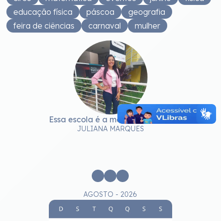
educação física
páscoa
geografia
feira de ciências
carnaval
mulher
Essa escola é a melhor em tudo!
JULIANA MARQUES
e
c
AGOSTO - 2026