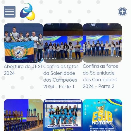
Confira as fotos
Abertura do JESI
Confira as fotos
da Solenidade
2024
da Solenidade
dos Campeões
dos Campeões
2024 - Parte 2
2024 - Parte 1