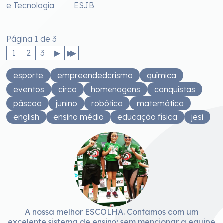
e Tecnologia
ESJB
Página 1 de 3
1
2
3
esporte
empreendedorismo
química
eventos
circo
homenagens
conquistas
páscoa
junino
robótica
matemática
english
ensino médio
educação física
jesi
A nossa melhor ESCOLHA. Contamos com um
excelente sistema de ensino; sem mencionar a equipe