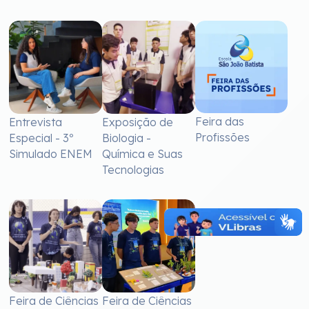
Feira das
Entrevista
Exposição de
Profissões
Especial - 3º
Biologia -
Simulado ENEM
Química e Suas
Tecnologias
Feira de Ciências
Feira de Ciências