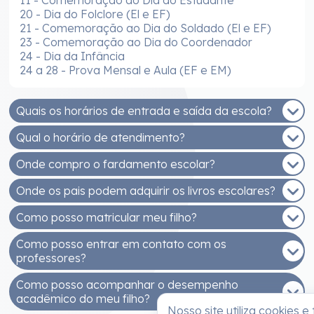
20 - Dia do Folclore (El e EF)
21 - Comemoração ao Dia do Soldado (El e EF)
23 - Comemoração ao Dia do Coordenador
24 - Dia da Infância
24 a 28 - Prova Mensal e Aula (EF e EM)
Quais os horários de entrada e saída da escola?
Qual o horário de atendimento?
EDUCAÇÃO INFANTIL - MANHÃ
Entrada: 7h30 às 8h
Onde compro o fardamento escolar?
De segunda a sexta, das 8h às 12h e das 14h às
Saída: 11h30
17h30.
Onde os pais podem adquirir os livros escolares?
EDUCAÇÃO INFANTIL - TARDE
Você pode comprar na Malharia Estrela (Rua
Entrada: 13h30 às 14h
Getúlio Vargas, 233, Bairro Santo Antonio)
Como posso matricular meu filho?
Os livros adotados na ESJB são fornecidos pelo
Saída: 17h30
Sistema Positivo de Ensino e podem ser adquiridos
Como posso entrar em contato com os
ENSINOS FUNDAMENTAL E MÉDIO - MANHÃ
As matrículas (Educação Infantil ao Ensino Médio)
na Unidade 1 da nossa escola.
professores?
Entrada: 7h
são realizadas na unidade 1 da ESJB.
Saída: 12h40
Como posso acompanhar o desempenho
DOCUMENTOS NECESSÁRIOS (ALUNO)
Para falar com os professores ou outros
acadêmico do meu filho?
ENSINOS FUNDAMENTAL E MÉDIO - TARDE
profissionais da escola, basta enviar uma
Cópia da Certidão de Nascimento e RG
Nosso site utiliza cookies e
Entrada: 13h