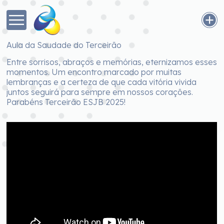
Aula da Saudade do Terceirão
Entre sorrisos, abraços e memórias, eternizamos esses
momentos. Um encontro marcado por muitas
lembranças e a certeza de que cada vitória vivida
juntos seguirá para sempre em nossos corações.
Parabéns Terceirão ESJB 2025!