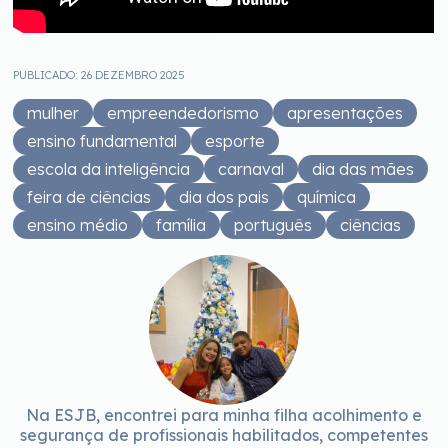
PUBLICADO: 26 DEZEMBRO 2025
mulher
empreendedorismo
apresentações
ensino fundamental
esporte
escola da inteligência
carnaval
dia das mães
feira de ciências
dia dos pais
química
ensino médio
família
português
ciências
Na ESJB, encontrei para minha filha acolhimento e
segurança de profissionais habilitados, competentes