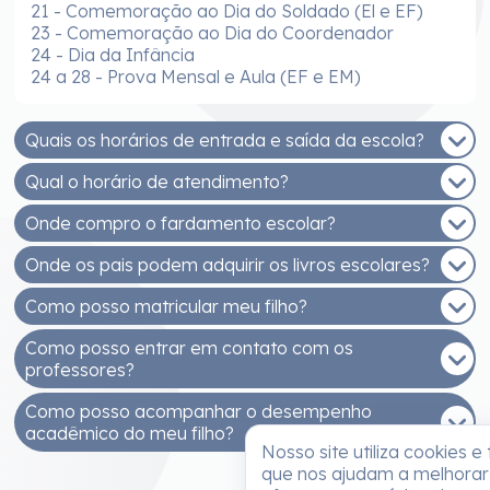
21 - Comemoração ao Dia do Soldado (El e EF)
23 - Comemoração ao Dia do Coordenador
24 - Dia da Infância
24 a 28 - Prova Mensal e Aula (EF e EM)
Quais os horários de entrada e saída da escola?
Qual o horário de atendimento?
EDUCAÇÃO INFANTIL - MANHÃ
Entrada: 7h30 às 8h
Onde compro o fardamento escolar?
De segunda a sexta, das 8h às 12h e das 14h às
Saída: 11h30
17h30.
Onde os pais podem adquirir os livros escolares?
EDUCAÇÃO INFANTIL - TARDE
Você pode comprar na Malharia Estrela (Rua
Entrada: 13h30 às 14h
Getúlio Vargas, 233, Bairro Santo Antonio)
Como posso matricular meu filho?
Os livros adotados na ESJB são fornecidos pelo
Saída: 17h30
Sistema Positivo de Ensino e podem ser adquiridos
Como posso entrar em contato com os
ENSINOS FUNDAMENTAL E MÉDIO - MANHÃ
As matrículas (Educação Infantil ao Ensino Médio)
na Unidade 1 da nossa escola.
professores?
Entrada: 7h
são realizadas na unidade 1 da ESJB.
Saída: 12h40
Como posso acompanhar o desempenho
DOCUMENTOS NECESSÁRIOS (ALUNO)
Para falar com os professores ou outros
acadêmico do meu filho?
ENSINOS FUNDAMENTAL E MÉDIO - TARDE
profissionais da escola, basta enviar uma
Cópia da Certidão de Nascimento e RG
Nosso site utiliza cookies e
Entrada: 13h
mensagem pelo App ESJB.
Cópia da carteira de vacina (Educação Infantil
que nos ajudam a melhorar
Saída: 18h40
Pelo App ESJB, disponibilizamos boletins online,