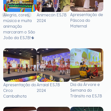
Apresentação de
Alegria, cores,
Animecon ESJB
Páscoa do
música e muita
2024
Maternal
animação
marcaram o São
João da ESJB!🌵
Dia da Árvore e
Apresentação do
Arraial ESJB
Semana do
Circo
2024
Trânsito na ESJB
Cambalhota