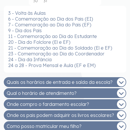
3 - Volta às Aulas
6 - Comemoração ao Dia dos Pais (EI)
7 - Comemoração ao Dia do Pais (EF)
9 - Dia dos Pais
11 - Comemoração ao Dia do Estudante
20 - Dia do Folclore (El e EF)
21 - Comemoração ao Dia do Soldado (El e EF)
23 - Comemoração ao Dia do Coordenador
24 - Dia da Infância
24 a 28 - Prova Mensal e Aula (EF e EM)
Quais os horários de entrada e saída da escola?
Qual o horário de atendimento?
EDUCAÇÃO INFANTIL - MANHÃ
Entrada: 7h30 às 8h
Onde compro o fardamento escolar?
De segunda a sexta, das 8h às 12h e das 14h às
Saída: 11h30
17h30.
Onde os pais podem adquirir os livros escolares?
EDUCAÇÃO INFANTIL - TARDE
Você pode comprar na Malharia Estrela (Rua
Entrada: 13h30 às 14h
Getúlio Vargas, 233, Bairro Santo Antonio)
Como posso matricular meu filho?
Os livros adotados na ESJB são fornecidos pelo
Saída: 17h30