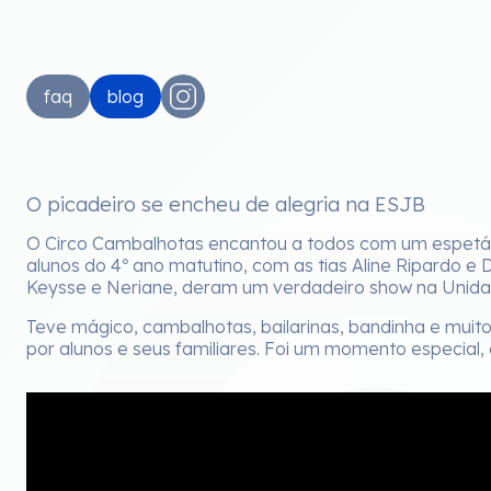
faq
blog
O picadeiro se encheu de alegria na ESJB
O Circo Cambalhotas encantou a todos com um espetácul
alunos do 4º ano matutino, com as tias Aline Ripardo e 
Keysse e Neriane, deram um verdadeiro show na Unidad
Teve mágico, cambalhotas, bailarinas, bandinha e muito
por alunos e seus familiares. Foi um momento especial