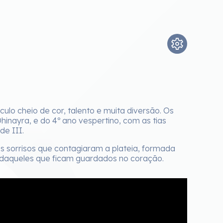
o cheio de cor, talento e muita diversão. Os
Dhinayra, e do 4º ano vespertino, com as tias
e III.
s sorrisos que contagiaram a plateia, formada
, daqueles que ficam guardados no coração.