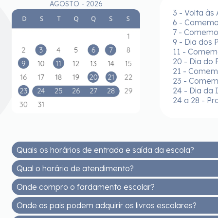
AGOSTO - 2026
3 - Volta às
6 - Comemor
7 - Comemor
9 - Dia dos 
11 - Comem
20 - Dia do 
21 - Comemo
23 - Comem
24 - Dia da 
24 a 28 - Pr
Quais os horários de entrada e saída da escola?
Qual o horário de atendimento?
EDUCAÇÃO INFANTIL - MANHÃ
Entrada: 7h30 às 8h
Onde compro o fardamento escolar?
De segunda a sexta, das 8h às 12h e das 14h às 17h30
Saída: 11h30
Onde os pais podem adquirir os livros escolares?
EDUCAÇÃO INFANTIL - TARDE
Você pode comprar na Malharia Estrela (Rua Getúlio V
Entrada: 13h30 às 14h