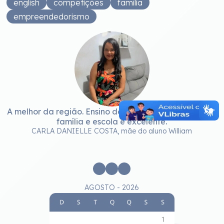
english
competições
família
empreendedorismo
A melhor da região. Ensino de qualidade. E a parceria
família e escola é excelente.
e
CARLA DANIELLE COSTA, mãe do aluno William
c
AGOSTO - 2026